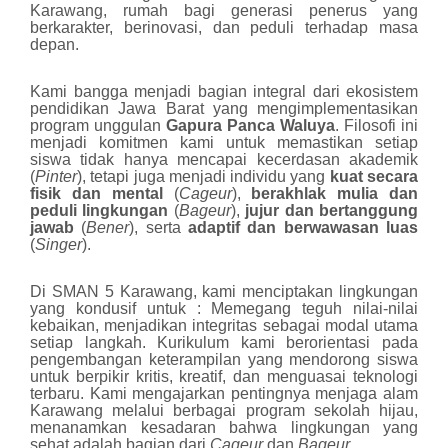
Karawang, rumah bagi generasi penerus yang
berkarakter, berinovasi, dan peduli terhadap masa
depan.
Kami bangga menjadi bagian integral dari ekosistem
pendidikan Jawa Barat yang mengimplementasikan
program unggulan
Gapura Panca Waluya
. Filosofi ini
menjadi komitmen kami untuk memastikan setiap
siswa tidak hanya mencapai kecerdasan akademik
(
Pinter
), tetapi juga menjadi individu yang
kuat secara
fisik dan mental
(
Cageur
),
berakhlak mulia dan
peduli lingkungan
(
Bageur
),
jujur dan bertanggung
jawab
(
Bener
), serta
adaptif dan berwawasan luas
(
Singer
).
Di SMAN 5 Karawang, kami menciptakan lingkungan
yang kondusif untuk :
Memegang teguh nilai-nilai
kebaikan, menjadikan integritas sebagai modal utama
setiap langkah.
Kurikulum kami berorientasi pada
pengembangan keterampilan yang mendorong siswa
untuk berpikir kritis, kreatif, dan menguasai teknologi
terbaru.
Kami mengajarkan pentingnya menjaga alam
Karawang melalui berbagai program sekolah hijau,
menanamkan kesadaran bahwa lingkungan yang
sehat adalah bagian dari
Cageur
dan
Bageur
.