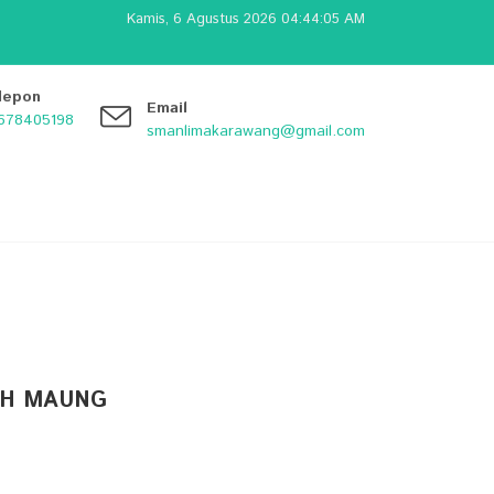
Kamis, 6 Agustus 2026 04:44:06 AM
lepon
Email
678405198
smanlimakarawang@gmail.com
AH MAUNG